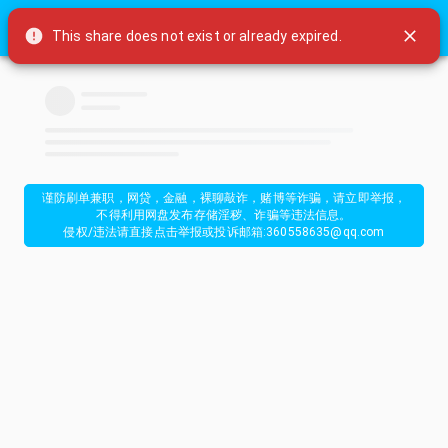
久悠云盘
This share does not exist or already expired.
谨防刷单兼职，网贷，金融，裸聊敲诈，赌博等诈骗，请立即举报，
不得利用网盘发布存储淫秽、诈骗等违法信息。
侵权/违法请直接点击举报或投诉邮箱:360558635@qq.com